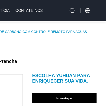
TÍCIA
CONTATE-NOS
RA DE CARBONO COM CONTROLE REMOTO PARA ÁGUAS
 Prancha
ESCOLHA YUHUAN PARA
ENRIQUECER SUA VIDA.
Investigar