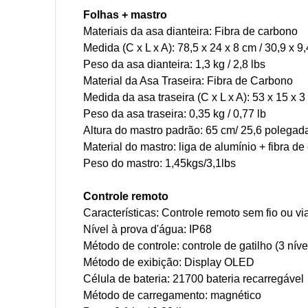
Folhas + mastro
Materiais da asa dianteira: Fibra de carbono
Medida (C x L x A): 78,5 x 24 x 8 cm / 30,9 x 9
Peso da asa dianteira: 1,3 kg / 2,8 lbs
Material da Asa Traseira: Fibra de Carbono
Medida da asa traseira (C x L x A): 53 x 15 x 3
Peso da asa traseira: 0,35 kg / 0,77 lb
Altura do mastro padrão: 65 cm/ 25,6 polegad
Material do mastro: liga de alumínio + fibra d
Peso do mastro: 1,45kgs/3,1lbs
Controle remoto
Características: Controle remoto sem fio ou vi
Nível à prova d'água: IP68
Método de controle: controle de gatilho (3 nív
Método de exibição: Display OLED
Célula de bateria: 21700 bateria recarregável
Método de carregamento: magnético