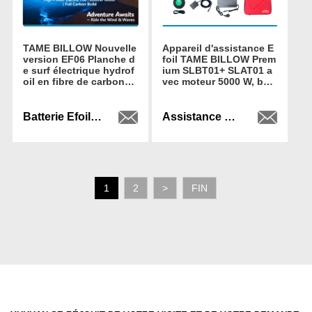
TAME BILLOW Nouvelle
Appareil d'assistance E
version EF06 Planche d
foil TAME BILLOW Prem
e surf électrique hydrof
ium SLBT01+ SLAT01 a
oil en fibre de carbone i
vec moteur 5000 W, batt
ntégrale avec poignée
erie intégrée 48 V et héli
pour plus de stabilité
ce en alliage d'aluminiu
m
Batterie Efoil YH-EF06 plug and play
Assistance hydroptère
1
2
>
FIN