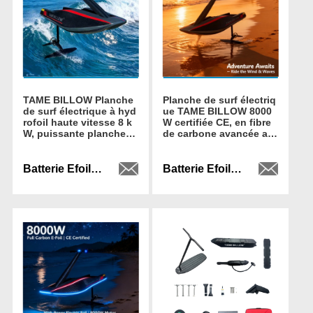
TAME BILLOW Planche
Planche de surf électriq
de surf électrique à hyd
ue TAME BILLOW 8000
rofoil haute vitesse 8 k
W certifiée CE, en fibre
W, puissante planche e
de carbone avancée av
n fibre de carbone avec
ec poignée pour plus d
télécommande pour ea
e stabilité
ux océaniques
Batterie Efoil YH-EF05 prête à l'emploi
Batterie Efoil YH-EF06 plug and play