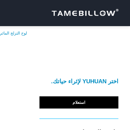
لوح التزلج المائي الكهربائي عالي 
اختر YUHUAN لإثراء حياتك.
استعلام