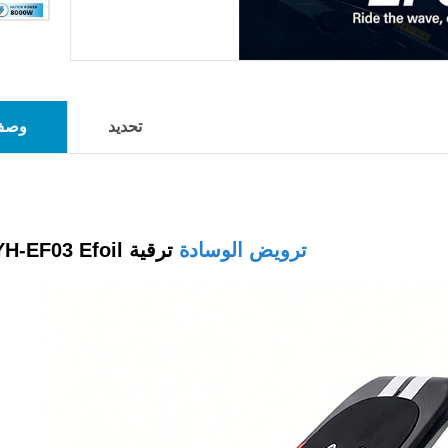
تحديد
وصف 
ترويض الوسادة
ترقية YH-EF03 Efoil