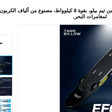
لوح التزلج المائي الكهربائي عالي الأداء من تيم بيلو، بقوة 8 كيلوواط، مصنوع من أليا
لمغامرات البحر.