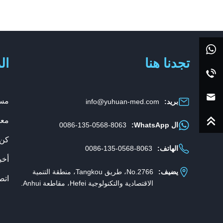
تجدنا هنا
ال
مس
بريد:
info@yuhuan-med.com
معل
ال WhatsApp:
0086-135-0568-8063
كن 
الهاتف:
0086-135-0568-8063
أخب
يضيف:
No.2766، طريق Tangkou، منطقة التنمية
اتص
الاقتصادية والتكنولوجية Hefei، مقاطعة Anhui.