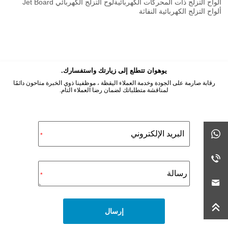
ألواح التزلج ذات المحركات الكهربائية
لوح التزلج الكهربائي Jet Board
ألواح التزلج الكهربائية النفاثة
يوهوان تتطلع إلى زيارتك واستفسارك.
رقابة صارمة على الجودة وخدمة العملاء اليقظة ، موظفينا ذوي الخبرة متاحون دائمًا
لمناقشة متطلباتك لضمان رضا العملاء التام.
Alternative:
*
*
إرسال