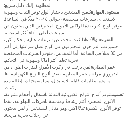
المطلوبة. إليك دليل سريع:
مستوى المهارة
يُنصح المبتدئين باختيار ألواح توفر الثبات وسهولة
الاستخدام، بسرعات منخفضة (حوالي ١٥-٢٠ ميلًا في الساعة).
تتوفر ألواح أكثر تقدمًا لراكبي الأمواج المحترفين الذين يبحثون عن
سرعات أعلى وأداء أكثر استجابة.
السرعة والأداء
إذا كنت تبحث عن سرعات عالية وتحكم أكبر،
فسيرغب الدراجون المحترفون في ألواح تصل سرعتها إلى أكثر
من 30 ميلاً في الساعة. أما للمبتدئين، فتوفر السرعات المنخفضة
تجربة تعلم أكثر أمانًا وسهولة في التحكم.
عمر البطارية
لمن يرغب في ركوب الأمواج لفترات أطول، من
الضروري مراعاة عمر البطارية. بعض ألواح التزلج الكهربائية Jet
مزودة ببطاريات قابلة للاستبدال، مما يسمح لك بإطالة مدة
ركوبك.
تصميم
تتوفر ألواح التزلج الكهربائية النفاثة بأشكال وأحجام متنوعة.
الألواح الصغيرة أكثر رشاقةً ومناسبة للحركات البهلوانية، بينما
توفر الألواح الكبيرة ثباتًا أكبر، وهو مثالي للمبتدئين أو لمن يبحثون
عن رحلات بحرية مريحة.