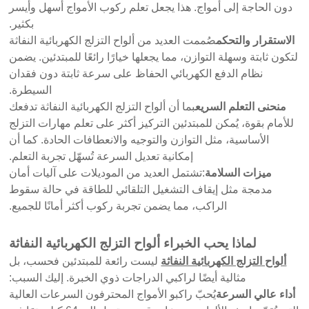
دون الحاجة إلى أمواج. هذا يجعل تعلم ركوب الأمواج أسهل وأيسر
بكثير.
الاستقرار والتحكم
صُممت العديد من ألواح التزلج الكهربائية النفاثة
لتكون ثابتة وسهلة التوازن، مما يجعلها خيارًا رائعًا للمبتدئين. يضمن
نظام الدفع الكهربائي الحفاظ على سرعة ثابتة دون فقدان
السيطرة.
منحنى التعلم السريع
بما أن ألواح التزلج الكهربائية النفاثة تدفعك
للأمام بقوة، يُمكن للمبتدئين التركيز أكثر على تعلم مهارات التزلج
الأساسية، مثل التوازن والتوجيه والانعطافات الحادة. كما أن
إمكانية تعديل السرعة تُسهّل تجربة التعلم.
ميزات السلامة
:تشتمل العديد من الموديلات على آليات أمان
مدمجة مثل إيقاف التشغيل التلقائي للطاقة في حالة سقوط
الراكب، مما يضمن تجربة ركوب أكثر أمانًا للجميع.
لماذا يحب الخبراء ألواح التزلج الكهربائية النفاثة
ألواح التزلج الكهربائية النفاثة
ليست رائعة للمبتدئين فحسب، بل
مثالية أيضًا لراكبي الدراجات ذوي الخبرة. إليك السبب:
أداء عالي السرعة
يُحبّ راكبو الأمواج المحترفون السرعات العالية