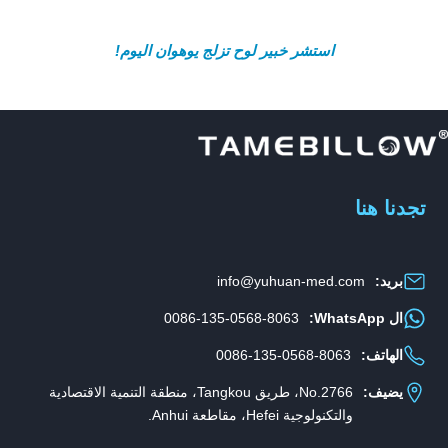
استشر خبير لوح تزلج يوهوان اليوم!
تجدنا هنا
بريد:
info@yuhuan-med.com
ال WhatsApp:
0086-135-0568-8063
الهاتف:
0086-135-0568-8063
يضيف:
No.2766، طريق Tangkou، منطقة التنمية الاقتصادية
والتكنولوجية Hefei، مقاطعة Anhui.