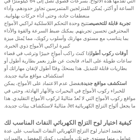
التي تُقدّمها هذه الألواح. بسرعات قصوى تصل إلى 64 كيلومترًا في
الساعة أو أكثر، يُمكن للمتزلجين المتمرسين تجاوز حدودهم، وأداء
منعطفات حادة، وحتى أداء حركات بهلوانية.
تجربة قابلة للتخصيص
تتيح وحدة التحكم اللاسلكية لراكبي الأمواج
المحترفين تحسين تجربتهم. يمكنك ضبط السرعة والقوة والأداء
بما يتناسب مع مستوى مهارتك وأسلوب ركوبك، مما يُمثل ميزة
كبيرة لراكبي الأمواج ذوي الخبرة.
أوقات ركوب أطول
إذا كنتَ راكب أمواج خبيرًا وترغب في قضاء
ساعات طويلة على الماء، فابحث عن طُرز بعمر بطارية أطول أو
بطاريات قابلة للتبديل. هذا يمنحكَ وقتًا أطول لإتقان مهاراتك أو
استكشاف مواقع مائية جديدة.
استكشف مواقع جديدة
بفضل عدم الاعتماد على الأمواج، يمكن
للخبراء ركوب الأمواج في البحيرات والأنهار الهادئة، وحتى في
مواقع ركوب الأمواج التي لا تُعدّ مثاليةً لركوب الأمواج التقليدي. هذا
ما يجعل ألواح التزلج الكهربائية Jet مثاليةً لاستكشاف بيئات جديدة.
كيفية اختيار لوح التزلج الكهربائي النفاث المناسب لك
يعتمد اختيار لوح التزلج الكهربائي النفاث المناسب على عدة
عوامل، منها مستوى خبرتك، وأسلوب ركوبك المفضل، والميزات